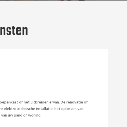
ensten
 van uw pand of woning.
 elektrotechnische installatie, het oplossen van
epenkast of het uitbreiden ervan. De renovatie of
epenkast of het uitbreiden ervan. De renovatie of
 elektrotechnische installatie, het oplossen van
 van uw pand of woning.