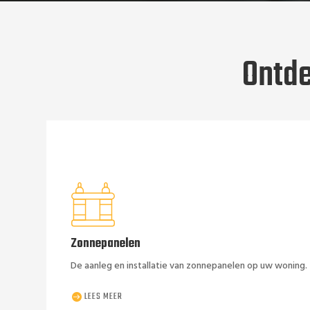
Ontde
LEES MEER
De aanleg en installatie van zonnepanelen op uw woning.
Zonnepanelen
Zonnepanelen
De aanleg en installatie van zonnepanelen op uw woning.
LEES MEER